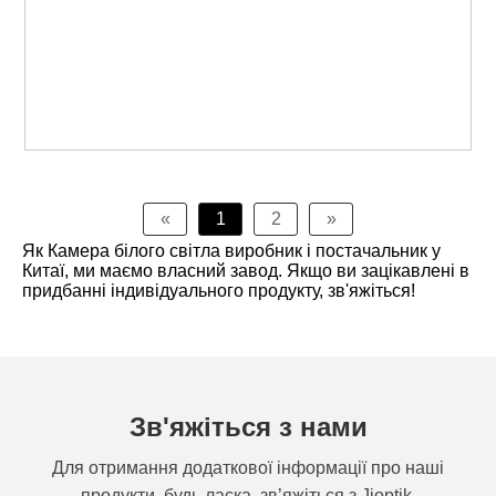
«
1
2
»
Як Камера білого світла виробник і постачальник у
Китаї, ми маємо власний завод. Якщо ви зацікавлені в
придбанні індивідуального продукту, зв'яжіться!
Зв'яжіться з нами
Для отримання додаткової інформації про наші
продукти, будь ласка, зв’яжіться з Jioptik.