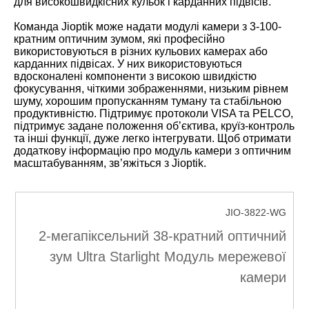
для високошвидкісних кульок і карданних підвісів.
Команда Jioptik може надати модулі камери з 3-100-
кратним оптичним зумом, які професійно
використовуються в різних кульових камерах або
карданних підвісах. У них використовуються
вдосконалені компоненти з високою швидкістю
фокусування, чіткими зображеннями, низьким рівнем
шуму, хорошим пропусканням туману та стабільною
продуктивністю. Підтримує протоколи VISA та PELCO,
підтримує задане положення об’єктива, круїз-контроль
та інші функції, дуже легко інтегрувати. Щоб отримати
додаткову інформацію про модуль камери з оптичним
масштабуванням, зв’яжіться з Jioptik.
JIO-3822-WG
2-мегапіксельний 38-кратний оптичний
зум Ultra Starlight Модуль мережевої
камери